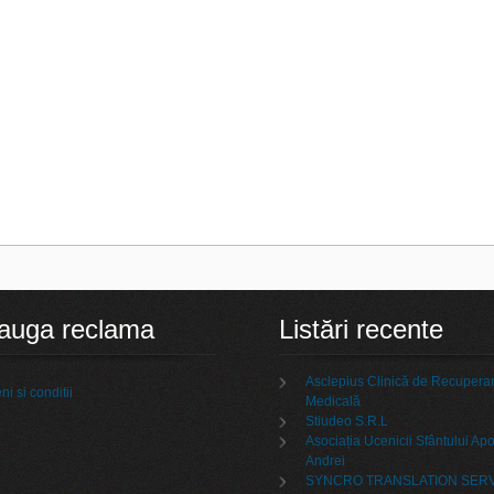
auga reclama
Listări recente
Asclepius Clinică de Recupera
i si conditii
Medicală
Stiudeo S.R.L
Asociația Ucenicii Sfântului Apo
Andrei
SYNCRO TRANSLATION SER