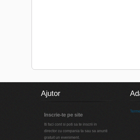
Ajutor
Ad
Termen
Inscrie-te pe site
Iti faci cont si poti sa te inscrii in
director cu compania ta sau sa anunti
gratuit un eveniment.