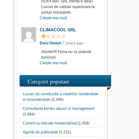
POXY-MAT SRL merita 6 stele!
Lucrari de calitate superioara la
preturi imbatabile.
Citește mai mult
CLIMACOOL SRL
Doru Simion
7 years ago
Atentie!!!! Firma nu isi plateste
furnizorii
Citește mai mult
Categorii populare
Lucrari de constructie a cladirilor rezidentiale
si nerezidentiale
(1.496)
Consultanta pentru afaceri si management
(1.484)
Comert cu ridicata nespecializat
(1.458)
Agentii de publicitate
(1.231)