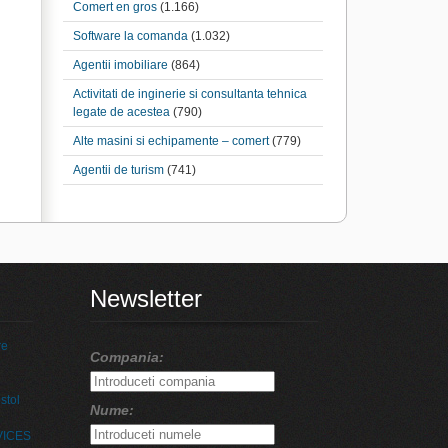
Comert en gros
(1.166)
Software la comanda
(1.032)
Agentii imobiliare
(864)
Activitati de inginerie si consultanta tehnica
legate de acestea
(790)
Alte masini si echipamente – comert
(779)
Agentii de turism
(741)
Newsletter
re
Compania:
stol
Nume:
VICES