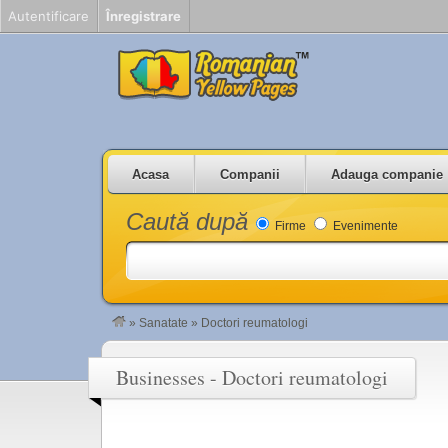
Autentificare
Înregistrare
Acasa
Companii
Adauga companie
Caută după
Firme
Evenimente
»
Sanatate
»
Doctori reumatologi
Businesses - Doctori reumatologi