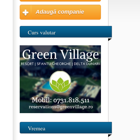
Adaugă companie
Curs valutar
Vremea